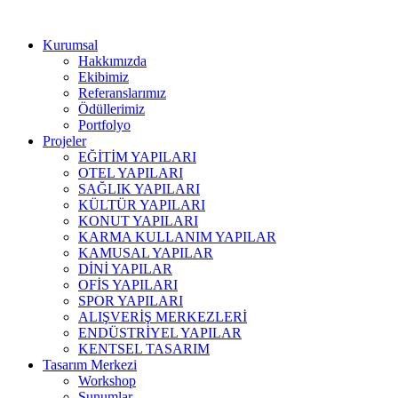
Kurumsal
Hakkımızda
Ekibimiz
Referanslarımız
Ödüllerimiz
Portfolyo
Projeler
EĞİTİM YAPILARI
OTEL YAPILARI
SAĞLIK YAPILARI
KÜLTÜR YAPILARI
KONUT YAPILARI
KARMA KULLANIM YAPILAR
KAMUSAL YAPILAR
DİNİ YAPILAR
OFİS YAPILARI
SPOR YAPILARI
ALIŞVERİŞ MERKEZLERİ
ENDÜSTRİYEL YAPILAR
KENTSEL TASARIM
Tasarım Merkezi
Workshop
Sunumlar