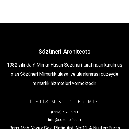
Mimarlık
Sözüneri
Mimarlık
Sözüneri
Mimarlık
Sözüneri
Mimarlık
Sözüneri
ı
Yapılar
Ofis
ı
Yapılar
Ofis
ı
Yapılar
Ofis
ı
Yapılar
Ofis
Mimarlık
Sözüneri
Mimarlık
Mimarlık
Mimarlık
ı
Yapılar
Ofis
ı
Yapılar
Ofis
ı
Yapılar
Ofis
ı
Yapılar
Ofis
Mimarlık
ı
Yapılar
Ofis
ı
Yapılar
ı
Yapılar
ı
Yapılar
ı
Yapılar
ı
ı
ı
ı
Sözüneri Architects
1982 yılında Y. Mimar Hasan Sözüneri tarafından kurulmuş
olan Sözüneri Mimarlık ulusal ve uluslararası düzeyde
mimarlık hizmetleri vermektedir.
İLETİŞİM BİLGİLERİMİZ
(0224) 453 53 21
info@sozuneri.com
Barış Mah. Yavuz Sok. Platin Apt. No:11-A Nilüfer/Bursa