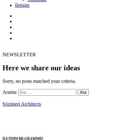
İletişim
NEWSLETTER
Here we share our ideas
Sorry, no posts matched your criteria.
Arama:
Sözüneri Architects
1982 yılında Y. Mimar Hasan Sözüneri tarafından kurulmuş olan
Sözüneri Mimarlık ulusal ve uluslararası düzeyde mimarlık
hizmetleri vermektedir.
İLETİŞİM BİLGİLERİMİZ