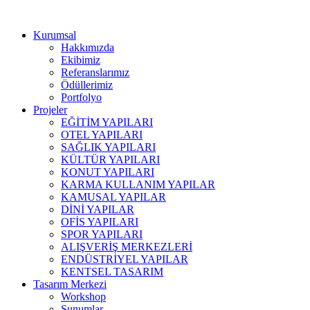
Kurumsal
Hakkımızda
Ekibimiz
Referanslarımız
Ödüllerimiz
Portfolyo
Projeler
EĞİTİM YAPILARI
OTEL YAPILARI
SAĞLIK YAPILARI
KÜLTÜR YAPILARI
KONUT YAPILARI
KARMA KULLANIM YAPILAR
KAMUSAL YAPILAR
DİNİ YAPILAR
OFİS YAPILARI
SPOR YAPILARI
ALIŞVERİŞ MERKEZLERİ
ENDÜSTRİYEL YAPILAR
KENTSEL TASARIM
Tasarım Merkezi
Workshop
Sunumlar