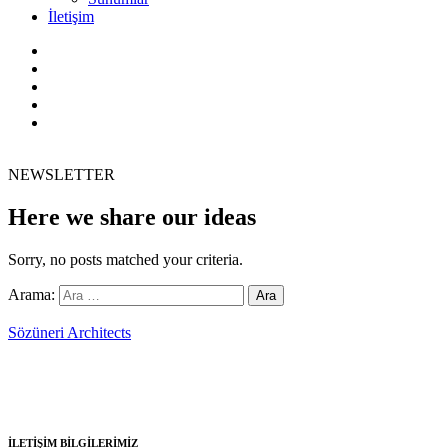
İletişim
NEWSLETTER
Here we share our ideas
Sorry, no posts matched your criteria.
Arama:
Sözüneri Architects
1982 yılında Y. Mimar Hasan Sözüneri tarafından kurulmuş olan
Sözüneri Mimarlık ulusal ve uluslararası düzeyde mimarlık
hizmetleri vermektedir.
İLETİŞİM BİLGİLERİMİZ