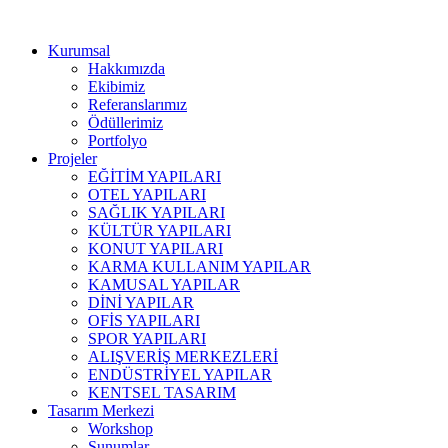
Kurumsal
Hakkımızda
Ekibimiz
Referanslarımız
Ödüllerimiz
Portfolyo
Projeler
EĞİTİM YAPILARI
OTEL YAPILARI
SAĞLIK YAPILARI
KÜLTÜR YAPILARI
KONUT YAPILARI
KARMA KULLANIM YAPILAR
KAMUSAL YAPILAR
DİNİ YAPILAR
OFİS YAPILARI
SPOR YAPILARI
ALIŞVERİŞ MERKEZLERİ
ENDÜSTRİYEL YAPILAR
KENTSEL TASARIM
Tasarım Merkezi
Workshop
Sunumlar