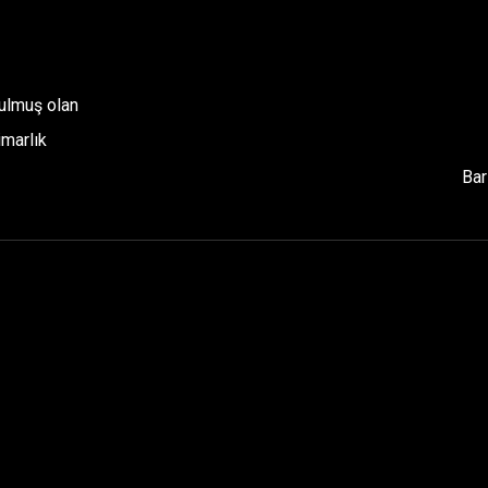
rulmuş olan
imarlık
Bar