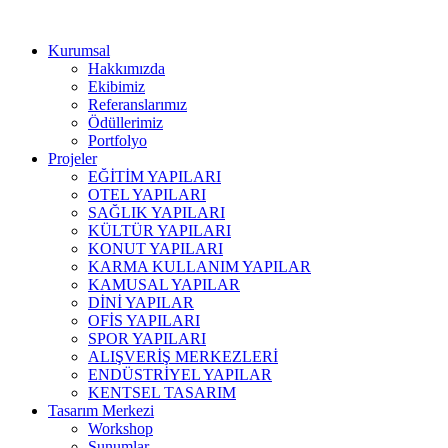
Kurumsal
Hakkımızda
Ekibimiz
Referanslarımız
Ödüllerimiz
Portfolyo
Projeler
EĞİTİM YAPILARI
OTEL YAPILARI
SAĞLIK YAPILARI
KÜLTÜR YAPILARI
KONUT YAPILARI
KARMA KULLANIM YAPILAR
KAMUSAL YAPILAR
DİNİ YAPILAR
OFİS YAPILARI
SPOR YAPILARI
ALIŞVERİŞ MERKEZLERİ
ENDÜSTRİYEL YAPILAR
KENTSEL TASARIM
Tasarım Merkezi
Workshop
Sunumlar