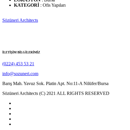
KATEGORİ
: Ofis Yapıları
Sözüneri Architects
1982 yılında Y. Mimar Hasan Sözüneri tarafından kurulmuş olan
Sözüneri Mimarlık ulusal ve uluslararası düzeyde mimarlık
hizmetleri vermektedir.
İLETİŞİM BİLGİLERİMİZ
(0224) 453 53 21
info@sozuneri.com
Barış Mah. Yavuz Sok. Platin Apt. No:11-A Nilüfer/Bursa
Sözüneri Architects (C) 2021 ALL RIGHTS RESERVED