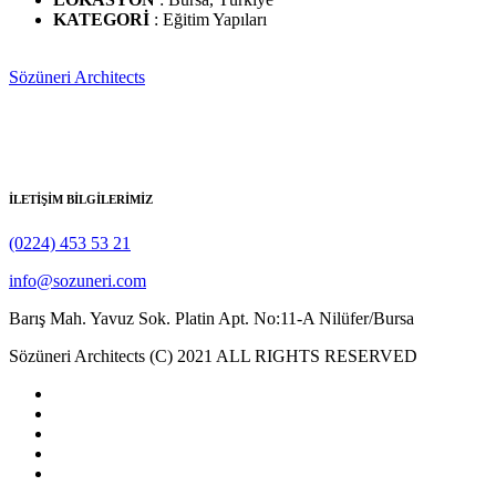
KATEGORİ
: Eğitim Yapıları
Sözüneri Architects
1982 yılında Y. Mimar Hasan Sözüneri tarafından kurulmuş olan
Sözüneri Mimarlık ulusal ve uluslararası düzeyde mimarlık
hizmetleri vermektedir.
İLETİŞİM BİLGİLERİMİZ
(0224) 453 53 21
info@sozuneri.com
Barış Mah. Yavuz Sok. Platin Apt. No:11-A Nilüfer/Bursa
Sözüneri Architects (C) 2021 ALL RIGHTS RESERVED