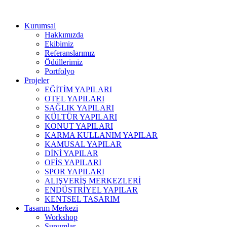
Kurumsal
Hakkımızda
Ekibimiz
Referanslarımız
Ödüllerimiz
Portfolyo
Projeler
EĞİTİM YAPILARI
OTEL YAPILARI
SAĞLIK YAPILARI
KÜLTÜR YAPILARI
KONUT YAPILARI
KARMA KULLANIM YAPILAR
KAMUSAL YAPILAR
DİNİ YAPILAR
OFİS YAPILARI
SPOR YAPILARI
ALIŞVERİŞ MERKEZLERİ
ENDÜSTRİYEL YAPILAR
KENTSEL TASARIM
Tasarım Merkezi
Workshop
Sunumlar