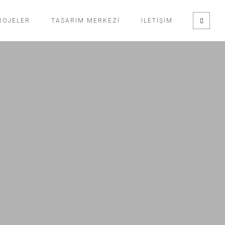
ROJELER
TASARIM MERKEZI
İLETIŞIM