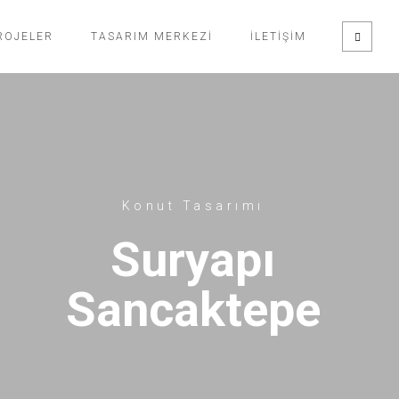
ROJELER
TASARIM MERKEZI
İLETIŞIM
Konut Tasarımı
Suryapı
Sancaktepe