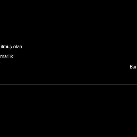
rulmuş olan
imarlık
Bar