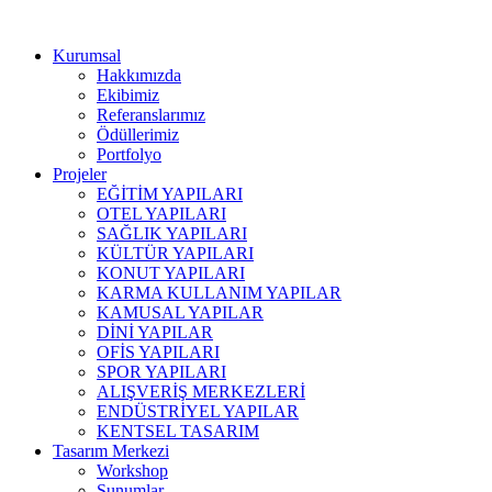
Kurumsal
Hakkımızda
Ekibimiz
Referanslarımız
Ödüllerimiz
Portfolyo
Projeler
EĞİTİM YAPILARI
OTEL YAPILARI
SAĞLIK YAPILARI
KÜLTÜR YAPILARI
KONUT YAPILARI
KARMA KULLANIM YAPILAR
KAMUSAL YAPILAR
DİNİ YAPILAR
OFİS YAPILARI
SPOR YAPILARI
ALIŞVERİŞ MERKEZLERİ
ENDÜSTRİYEL YAPILAR
KENTSEL TASARIM
Tasarım Merkezi
Workshop
Sunumlar